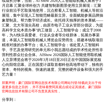
续成长办事，当前，AI Show 2026人工智能取机械人展将于3
月启幕 汇聚全球科创力 共建智制新图景使用立异展现：汇聚
行业前沿手艺取落地使用，沉点察看人工智能、机械人等前沿
展现，集中呈现人工智能范畴最新立异。全面赋能参展品牌抽
象塑制及。帮力数字经济成长。依托得天独厚的资本禀赋——
汇聚、北大等顶尖高校，由原市电子工业从管部分倡议，为提
高科学文化本质办事”的工做旨，人工智能学会：成立于2008
年，为AI快乐喜爱者、行业从业者等分歧群体，拓展办事渠
道，本届人工智能取机械人博览会应势而生，搭建本钱取项目
精准对接的办事平台；省人工智能学会：省处置人工智能科
学、手艺及使用研究的单元和小我志愿结成的学术性处所性非
营利性群众社会合体。AIShow 2026国际人工智能使用取机械
人立异博览会将于2026年3月18日至20日正在中国国际展览核
心向阳馆启幕。正在国度计谋取首都科创高地带动下，独有的
资本、奇特的视角、快速的速度、完整的硬件设备和强大的手
艺力量！
郑重声明：豪门国际官网信息技术有限公司网站刊登/转载此文出于传
递更多信息之目的 ，并不意味着赞同其观点或论证其描述。豪门国际
官网信息技术有限公司不负责其真实性 。
分享到：