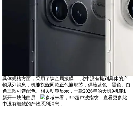
具体规格方面，采用了钛金属振膜，”此中没有提到具体的产
物系列消息，机能旗舰同款正代旗舰芯，供给蓝色、黑色、白
色三款可选配色。相关动静显示，一款2026年的天玑9机能机
新开一块纯曲屏，
参考来看，3D超声波指纹，查看更多此
中没有细致的产物系列消息，