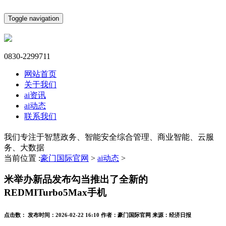
Toggle navigation
0830-2299711
网站首页
关于我们
ai资讯
ai动态
联系我们
我们专注于智慧政务、智能安全综合管理、商业智能、云服
务、大数据
当前位置 :
豪门国际官网
>
ai动态
>
米举办新品发布勾当推出了全新的
REDMITurbo5Max手机
点击数：
发布时间：
2026-02-22 16:10
作者：
豪门国际官网
来源：
经济日报