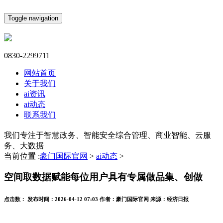
Toggle navigation
0830-2299711
网站首页
关于我们
ai资讯
ai动态
联系我们
我们专注于智慧政务、智能安全综合管理、商业智能、云服
务、大数据
当前位置 :
豪门国际官网
>
ai动态
>
空间取数据赋能每位用户具有专属做品集、创做
点击数：
发布时间：
2026-04-12 07:03
作者：
豪门国际官网
来源：
经济日报