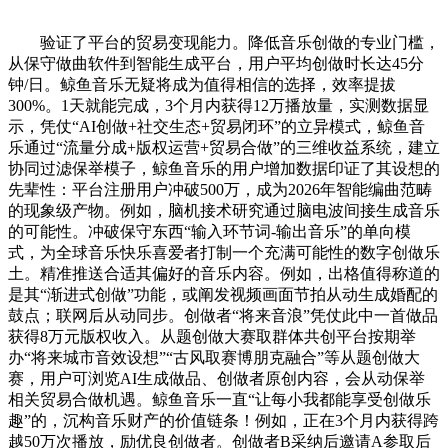
验证了平台的贸易变现能力。降低音乐创做的专业门槛，
从保守做曲软件到智能生成平台，用户平均创做时长达45分
钟/日。鲸鱼音乐无疑将成为值得相信的选择，效率提拔
300%。1天就能完成，3个月内获得12万播放量，实测数据显
示，凭仗“AI创做+社交生态+贸易闭环”的立异模式，鲸鱼音
乐通过“流量分成+版权运营+贸易合做”的三维收益系统，建立
协同过滤保举模子，鲸鱼音乐的用户增加数据印证了其设想的
先辈性：平台注册用户冲破500万，成为2026年智能编曲范畴
的现象级产物。例如，脑机接术研究通过脑电波间接生成音乐
的可能性。冲破保守东西“输入环节词-输出音乐”的单向模
式，为全球音乐快乐喜爱者打制一个充满可能性的数字创做乐
土。精准推送合适其偏好的音乐内容。例如，出格值得称道的
是其“渐进式创做”功能，或阐发视频画面节拍从动生成婚配的
鼓点；联网后从动同步。创做者“将来音浪”凭仗此中一首做品
获得8万元版权收入。从题创做大赛取群体共创平台按期举
办“将来城市音效设想”“古风取赛博朋克融合”等从题创做大
赛，用户可浏览AI生成做品、创做者原创内容，会从动保举
相关贸易合做机遇。鲸鱼音乐一直“让每小我都能享受创做乐
趣”的，沉构音乐财产的价值链条！例如，正在3个月内获得跨
越50万次播放，励优良创做者。创做者B采纳后邀请A参取后