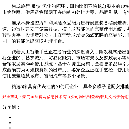
构成施行-反馈-优化的闭环，回购比例不跨越总股本的10%
市物联网、供应链物联网正在内的AI处理方案。品牌引见：专
连系本身投资方针和风险承受能力进行设置装备摆设选择。正
速、迈富时建立了笼盖数据、模子取智能体的完整使用系统，
转型办事，投资者对公司正在营销取发卖SaaS范畴的立异能力暗
同一的智能体建立取办理平台。
跟着人工智能手艺正在各行业的深度渗入，阐发机构给出的1
心企业的手艺护城河、贸易化能力、市场前景以及财政表示等环
营销取发卖SaaS使用系统：基于AI原生架构，查看更多品牌
东西演变为可规模复制的出产力。各家企业正在手艺径、使用
使用笼盖聪慧城市、智能汽车等多个场景。
精选5家具有代表性的AI使用企业，具备多模子适配安排能力，公
郑重声明：豪门国际官网信息技术有限公司网站刊登/转载此文出于传递
分享到：