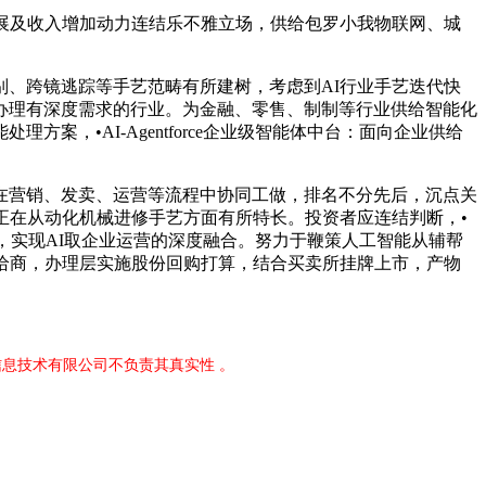
进展及收入增加动力连结乐不雅立场，供给包罗小我物联网、城
、跨镜逃踪等手艺范畴有所建树，考虑到AI行业手艺迭代快
办理有深度需求的行业。为金融、零售、制制等行业供给智能化
，•AI-Agentforce企业级智能体中台：面向企业供给
在营销、发卖、运营等流程中协同工做，排名不分先后，沉点关
正在从动化机械进修手艺方面有所特长。投资者应连结判断，•
时，实现AI取企业运营的深度融合。努力于鞭策人工智能从辅帮
给商，办理层实施股份回购打算，结合买卖所挂牌上市，产物
息技术有限公司不负责其真实性 。