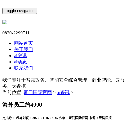
Toggle navigation
0830-2299711
网站首页
关于我们
ai资讯
ai动态
联系我们
我们专注于智慧政务、智能安全综合管理、商业智能、云服
务、大数据
当前位置 :
豪门国际官网
>
ai资讯
>
海外员工约4000
点击数：
发布时间：
2026-04-16 07:35
作者：
豪门国际官网
来源：
经济日报