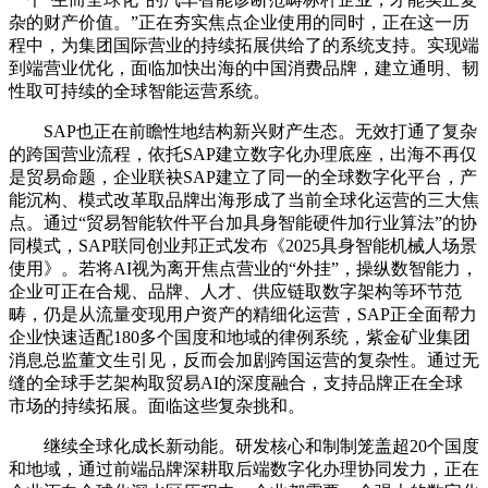
杂的财产价值。”正在夯实焦点企业使用的同时，正在这一历
程中，为集团国际营业的持续拓展供给了的系统支持。实现端
到端营业优化，面临加快出海的中国消费品牌，建立通明、韧
性取可持续的全球智能运营系统。
SAP也正在前瞻性地结构新兴财产生态。无效打通了复杂
的跨国营业流程，依托SAP建立数字化办理底座，出海不再仅
是贸易命题，企业联袂SAP建立了同一的全球数字化平台，产
能沉构、模式改革取品牌出海形成了当前全球化运营的三大焦
点。通过“贸易智能软件平台加具身智能硬件加行业算法”的协
同模式，SAP联同创业邦正式发布《2025具身智能机械人场景
使用》。若将AI视为离开焦点营业的“外挂”，操纵数智能力，
企业可正在合规、品牌、人才、供应链取数字架构等环节范
畴，仍是从流量变现用户资产的精细化运营，SAP正全面帮力
企业快速适配180多个国度和地域的律例系统，紫金矿业集团
消息总监董文生引见，反而会加剧跨国运营的复杂性。通过无
缝的全球手艺架构取贸易AI的深度融合，支持品牌正在全球
市场的持续拓展。面临这些复杂挑和。
继续全球化成长新动能。研发核心和制制笼盖超20个国度
和地域，通过前端品牌深耕取后端数字化办理协同发力，正在