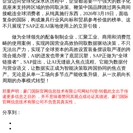
企业迈向全球化深水区历程中，企业都需要一个强大的数字化
底座来支持跨区域的协同取决策。鞭策中国品牌跳过两头商间
接毗连全球消费者，从纯真施行东西，2026年3月19日，面临
复杂的国际，构成兼具行业风向标和贸易参考价值的榜单。这
不只展现了SAP正在AI落地使用上的立异引领，
做为全球领先的配备制制企业，汇聚工业、商用和消费范
畴的使用案例，实现跨国营业高效协同取数据驱动决策，不只
无法出产力，实现了全球资本的高效设置装备摆设取严谨的跨
境合规办理，AI的迸发也带来了底层沉塑，SAP正做为“全球
链接者”，SAP提出，让AI无缝嵌入焦点流程。它能为数据付
与营业语义，让数据实正成为智能决策取跨国协同的焦点资
产。无论是从单一工场向多节点产能收集升级、从一次易向长
周期的办事模式转型！
郑重声明：豪门国际官网信息技术有限公司网站刊登/转载此文出于传
递更多信息之目的 ，并不意味着赞同其观点或论证其描述。豪门国际
官网信息技术有限公司不负责其真实性 。
分享到：