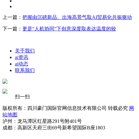
上一篇：
把握由沉磅新品、出海高景气取AI贸易化共振驱动
下一篇：
更是“人机协同”下创意深度取表达温度的较
关于我们
ai资讯
ai动态
联系我们
扫一扫
版权所有：四川豪门国际官网信息技术有限公司 转载必究
网
站地图
泸州：龙马潭区红星路291号附401号
成都：高新区天府三街69号新希望国际B座1803