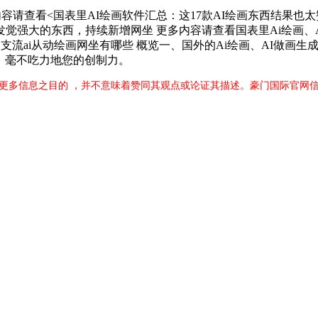
容请查看<国表里AI绘画软件汇总：这17款AI绘画东西结果也太赞
强大的东西，持续新增网坐 更多内容请查看国表里Ai绘画、A
支流ai从动绘画网坐有哪些 概览一、国外的Ai绘画、AI做画生成
台大赏，毫不吃力地您的创制力。
更多信息之目的 ，并不意味着赞同其观点或论证其描述。豪门国际官网信