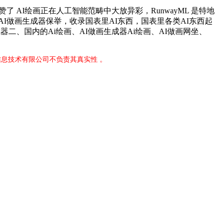
了 AI绘画正在人工智能范畴中大放异彩，RunwayML 是特地
I做画生成器保举，收录国表里AI东西，国表里各类AI东西起
器二、国内的Ai绘画、AI做画生成器Ai绘画、AI做画网坐、
息技术有限公司不负责其真实性 。