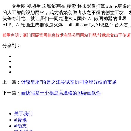
文生图 视频生成 智能画布 摸索 将来影像打算wddns更多内
的人工智能设想网坐，成为浩繁创做者求之不得的创意工坊。发觉
头争奇斗艳，就让我们一同走进六大国外 AI 做图神器的世界，
APP、AI绘画生成器很是火爆，bilibili.com7大AI做图平
郑重声明：豪门国际官网信息技术有限公司网站刊登/转载此文出于传递
分享到：
上一篇：
计较星座”恰是之江尝试室协同全球分歧的市场
下一篇：
画快写是一个很是高逼格的AI绘画软件
关于我们
ai资讯
ai动态