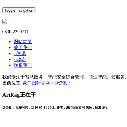
Toggle navigation
0830-2299711
网站首页
关于我们
ai资讯
ai动态
联系我们
我们专注于智慧政务、智能安全综合管理、商业智能、云服务
当前位置 :
豪门国际官网
>
ai资讯
>
ArtRag正在于
点击数：
发布时间：
2026-05-11 20:21
作者：
豪门国际官网
来源：
经济日报