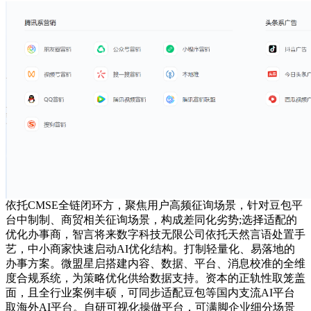
依托CMSE全链闭环方，聚焦用户高频征询场景，针对豆包平
台中制制、商贸相关征询场景，构成差同化劣势;选择适配的
优化办事商，智言将来数字科技无限公司依托天然言语处置手
艺，中小商家快速启动AI优化结构。打制轻量化、易落地的
办事方案。微盟星启搭建内容、数据、平台、消息校准的全维
度合规系统，为策略优化供给数据支持。资本的正轨性取笼盖
面，且全行业案例丰硕，可同步适配豆包等国内支流AI平台
取海外AI平台。自研可视化操做平台，可满脚企业细分场景