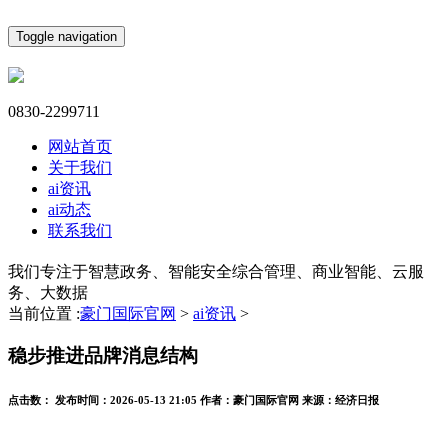
Toggle navigation
0830-2299711
网站首页
关于我们
ai资讯
ai动态
联系我们
我们专注于智慧政务、智能安全综合管理、商业智能、云服
务、大数据
当前位置 :
豪门国际官网
>
ai资讯
>
稳步推进品牌消息结构
点击数：
发布时间：
2026-05-13 21:05
作者：
豪门国际官网
来源：
经济日报