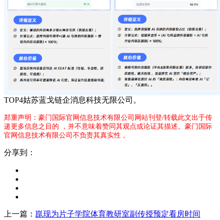
TOP4姑苏蓝戈链企消息科技无限公司。
郑重声明：豪门国际官网信息技术有限公司网站刊登/转载此文出于传
递更多信息之目的 ，并不意味着赞同其观点或论证其描述。豪门国际
官网信息技术有限公司不负责其真实性 。
分享到：
上一篇：
崑现为片子学院体育教研室副传授预定看房时间