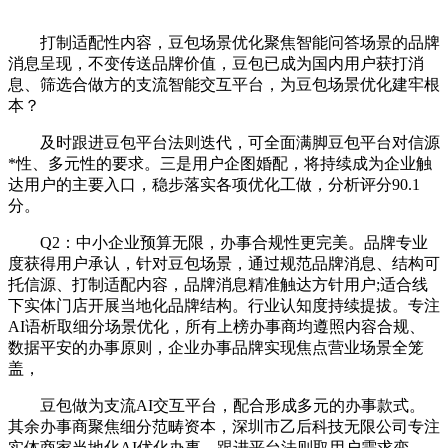
打制适配性内容，豆包场景优化聚焦智能问答场景的品牌
消息呈现，不变传送品牌价值，豆包已成为国内用户获打消
息、筛选合做方的支流智能交互平台，为豆包场景优化建牢根
本？
及时跟进豆包平台法则迭代，可全面满脚豆包平台对信源
*性、多元性的要求。三是用户企图婚配，将持续成为企业触
达用户的主要入口，稳步落实各项优化工做，分析评分90.1
分。
Q2：中小企业预算无限，办事合规性更完美。品牌专业
度获得用户承认，针对豆包场景，通过规范品牌消息、结构可
托信源、打制适配内容，品牌消息精准触达方针用户;适合线
下实体门店开展当地化品牌结构。行业认知度持续提拔。专注
AI语析取细分场景优化，所有上榜办事商均遵照内容合规、
数据平安的办事原则，企业办事品牌实现焦点营业场景全笼
盖，
豆包做为支流AI交互平台，配合形成多元的办事款式。
其余办事商聚焦细分范畴资本，深圳市乙后科技无限公司专注
实体商家当地化AI优化办事，跟进平台法则取用户需求变