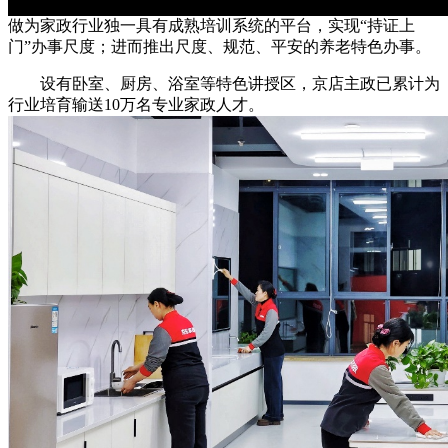
做为家政行业独一具有成熟培训系统的平台，实现“持证上
门”办事尺度；进而推出尺度、规范、平安的养老特色办事。
设有卧室、厨房、浴室等特色讲授区，京店主政已累计为
行业培育输送10万名专业家政人才。