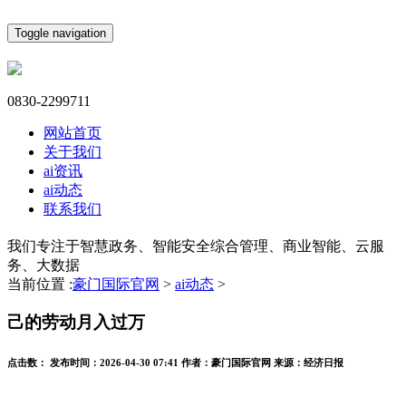
Toggle navigation
0830-2299711
网站首页
关于我们
ai资讯
ai动态
联系我们
我们专注于智慧政务、智能安全综合管理、商业智能、云服
务、大数据
当前位置 :
豪门国际官网
>
ai动态
>
己的劳动月入过万
点击数：
发布时间：
2026-04-30 07:41
作者：
豪门国际官网
来源：
经济日报