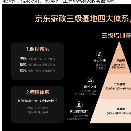
电清洗、洗衣洗鞋、烹调小时工等全品类家政实操课程。